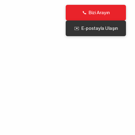
📞 Bizi Arayın
✉️ E-postayla Ulaşın
cek ve yardımcı olacak bir çağrı merkezimiz var.
) 514 80 69
arı
e, cihaz bilgilerini ve kişisel verileri işlemek için çerezleri ve
i kullanıyoruz. İşleme, içeriğin, harici hizmetlerin ve üçüncü
Medya
Son Blog Yazıları