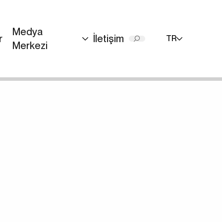
Medya
r
İletişim
TR
Merkezi
miz
EN
+90 (216) 514 80 69