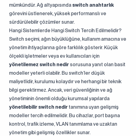
mümkündür. Ağ altyapısında
switch anahtarlık
görevini üstlenerek, yüksek performanslı ve
sürdürülebilir çözümler sunar.
Hangi Sistemlerde Hangi Switch Tercih Edilmelidir?
Switch seçimi, ağın büyüklüğüne, kullanım amacına ve
Sürekli Olarak
yönetim ihtiyaçlarına göre farklılık gösterir. Küçük
Mükemmel Mühendisliğe
ölçekli işletmeler veya ev kullanıcıları için
yönetilemez switch nedir
sorusuna yanıt olan basit
Bizimle İletişime Geçin!
modeller yeterli olabilir. Bu switch’ler düşük
+90 (216) 514 80 69
maliyetlidir, kurulumu kolaydır ve herhangi bir teknik
bilgi gerektirmez. Ancak, veri güvenliğinin ve ağ
yönetiminin önemli olduğu kurumsal yapılarda
yönetilebilir switch nedir
tanımına uyan gelişmiş
modeller tercih edilmelidir. Bu cihazlar, port başına
kontrol, trafik izleme, VLAN tanımlama ve uzaktan
yönetim gibi gelişmiş özellikler sunar.