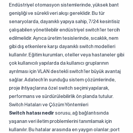
Endüstriyel otomasyon sistemlerinde, yüksek bant
genişliği ve sürekli veri akışı gereklidir. Bu tür
senaryolarda, dayanıklı yapıya sahip, 7/24 kesintisiz
çalışabilen yönetilebilir endüstriyel switch’ler tercih
edilmelidir. Ayrıca üretim tesislerinde, sıcaklık, nem
gibi dış etkenlere karşı dayanıklı switch modelleri
kullanılır. Eğitim kurumları, oteller veya hastaneler gibi
çok kullanıcılı yapılarda da kullanıcı gruplarının
Aydınlatma Metni
ni okudum.
Gönder
ayrılması için VLAN destekli switch’ler büyük avantaj
Kabul ediyorum.
sağlar. Adatech’in sunduğu sistem çözümlerinde,
proje ihtiyaçlarına özel switch seçimi yapılarak,
performans ve sürdürülebilirlik ön planda tutulur.
Switch Hataları ve Çözüm Yöntemleri
Switch hatası nedir
sorusu, ağ bağlantısında
yaşanan veri iletim problemlerini tanımlamak için
kullanılır. Bu hatalar arasında en yaygın olanlar; port