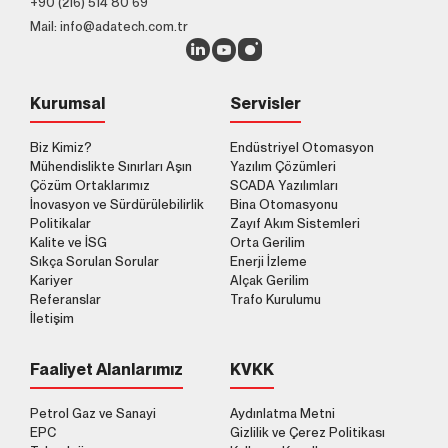
+90 (216) 514 80 69
Mail: info@adatech.com.tr
Kurumsal
Servisler
Biz Kimiz?
Endüstriyel Otomasyon
Mühendislikte Sınırları Aşın
Yazılım Çözümleri
Çözüm Ortaklarımız
SCADA Yazılımları
İnovasyon ve Sürdürülebilirlik
Bina Otomasyonu
Politikalar
Zayıf Akım Sistemleri
Kalite ve İSG
Orta Gerilim
Sıkça Sorulan Sorular
Enerji İzleme
Kariyer
Alçak Gerilim
Referanslar
Trafo Kurulumu
İletişim
Faaliyet Alanlarımız
KVKK
Petrol Gaz ve Sanayi
Aydınlatma Metni
EPC
Gizlilik ve Çerez Politikası