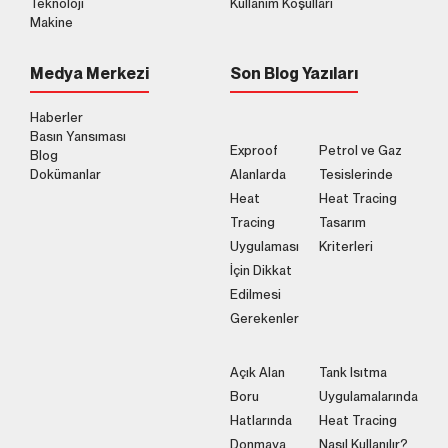
Teknoloji
Kullanım Koşulları
Makine
Medya Merkezi
Son Blog Yazıları
Haberler
Basın Yansıması
Exproof
Petrol ve Gaz
Blog
Dokümanlar
Alanlarda
Tesislerinde
Heat
Heat Tracing
Tracing
Tasarım
Uygulaması
Kriterleri
İçin Dikkat
Edilmesi
Gerekenler
Açık Alan
Tank Isıtma
Boru
Uygulamalarında
Hatlarında
Heat Tracing
Donmaya
Nasıl Kullanılır?