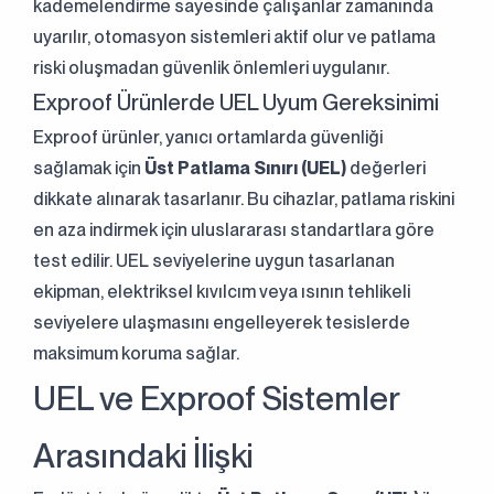
kademelendirme sayesinde çalışanlar zamanında
uyarılır, otomasyon sistemleri aktif olur ve patlama
riski oluşmadan güvenlik önlemleri uygulanır.
Exproof Ürünlerde UEL Uyum Gereksinimi
Aydınlatma Metni
ni okudum.
Exproof ürünler, yanıcı ortamlarda güvenliği
Gönder
Kabul ediyorum.
sağlamak için
Üst Patlama Sınırı (UEL)
değerleri
dikkate alınarak tasarlanır. Bu cihazlar, patlama riskini
en aza indirmek için uluslararası standartlara göre
test edilir. UEL seviyelerine uygun tasarlanan
ekipman, elektriksel kıvılcım veya ısının tehlikeli
seviyelere ulaşmasını engelleyerek tesislerde
maksimum koruma sağlar.
UEL ve Exproof Sistemler
Arasındaki İlişki