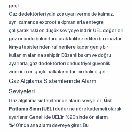
geçilir.
Sürekli Olarak
Gaz dedektörleri yalnızca uyarı vermekle kalmaz,
Mükemmel Mühendisliğe
aynı zamanda exproof ekipmanlarla entegre
çalışarak riski en düşük seviyeye indirir. UEL değerleri
Bizimle İletişime Geçin!
göz önünde bulundurularak kalibre edilen bu cihazlar,
+90 (216) 514 80 69
kimya tesislerinden rafinerilere kadar geniş bir
kullanım alanına sahiptir. Düzenli bakım ve doğru
ayarlarla, gaz dedektörleri endüstriyel güvenlik
zincirinin en güçlü halkalarından biri haline gelir.
Gaz Algılama Sistemlerinde Alarm
Seviyeleri
Gaz algılama sistemlerinde alarm seviyeleri,
Üst
Patlama Sınırı (UEL)
değerine göre kademeli olarak
ayarlanır. Genellikle UEL’in %20’sinde ön alarm,
%40’ında ana alarm devreye girer. Bu