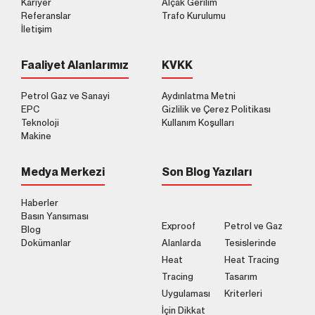
Kariyer
Alçak Gerilim
Referanslar
Trafo Kurulumu
İletişim
Faaliyet Alanlarımız
KVKK
Petrol Gaz ve Sanayi
Aydınlatma Metni
EPC
Gizlilik ve Çerez Politikası
Teknoloji
Kullanım Koşulları
Makine
Medya Merkezi
Son Blog Yazıları
Haberler
Basın Yansıması
Exproof
Petrol ve Gaz
Blog
Dokümanlar
Alanlarda
Tesislerinde
Heat
Heat Tracing
Tracing
Tasarım
Uygulaması
Kriterleri
İçin Dikkat