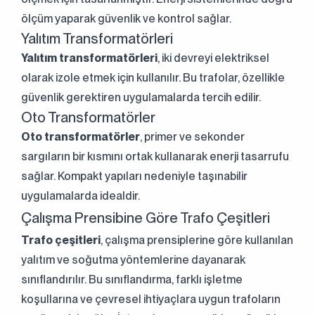
+90 (216) 514 80 69
ölçüm yaparak güvenlik ve kontrol sağlar.
Yalıtım Transformatörleri
Yalıtım transformatörleri
, iki devreyi elektriksel
olarak izole etmek için kullanılır. Bu trafolar, özellikle
güvenlik gerektiren uygulamalarda tercih edilir.
Oto Transformatörler
Oto transformatörler
, primer ve sekonder
sargıların bir kısmını ortak kullanarak enerji tasarrufu
sağlar. Kompakt yapıları nedeniyle taşınabilir
uygulamalarda idealdir.
Çalışma Prensibine Göre Trafo Çeşitleri
Trafo çeşitleri
, çalışma prensiplerine göre kullanılan
yalıtım ve soğutma yöntemlerine dayanarak
sınıflandırılır. Bu sınıflandırma, farklı işletme
koşullarına ve çevresel ihtiyaçlara uygun trafoların
Aydınlatma Metni
ni okudum.
Gönder
Kabul ediyorum.