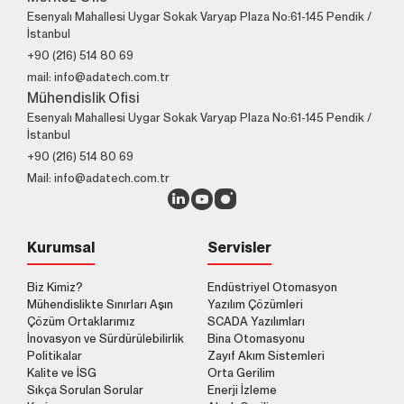
Esenyalı Mahallesi Uygar Sokak Varyap Plaza No:61-145 Pendik /
İstanbul
+90 (216) 514 80 69
mail: info@adatech.com.tr
Mühendislik Ofisi
Esenyalı Mahallesi Uygar Sokak Varyap Plaza No:61-145 Pendik /
İstanbul
+90 (216) 514 80 69
Mail: info@adatech.com.tr
Kurumsal
Servisler
Biz Kimiz?
Endüstriyel Otomasyon
Mühendislikte Sınırları Aşın
Yazılım Çözümleri
Çözüm Ortaklarımız
SCADA Yazılımları
İnovasyon ve Sürdürülebilirlik
Bina Otomasyonu
Politikalar
Zayıf Akım Sistemleri
Kalite ve İSG
Orta Gerilim
Sıkça Sorulan Sorular
Enerji İzleme