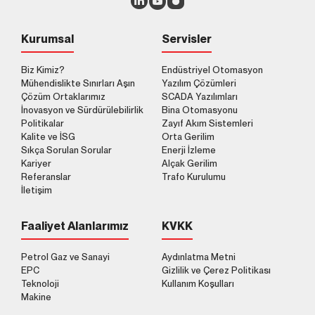
Kurumsal
Servisler
Aydınlatma Metni
ni okudum.
Biz Kimiz?
Endüstriyel Otomasyon
Gönder
Kabul ediyorum.
Mühendislikte Sınırları Aşın
Yazılım Çözümleri
Çözüm Ortaklarımız
SCADA Yazılımları
İnovasyon ve Sürdürülebilirlik
Bina Otomasyonu
Politikalar
Zayıf Akım Sistemleri
Kalite ve İSG
Orta Gerilim
Sıkça Sorulan Sorular
Enerji İzleme
Kariyer
Alçak Gerilim
Referanslar
Trafo Kurulumu
İletişim
Faaliyet Alanlarımız
KVKK
Petrol Gaz ve Sanayi
Aydınlatma Metni
EPC
Gizlilik ve Çerez Politikası
Teknoloji
Kullanım Koşulları
Makine